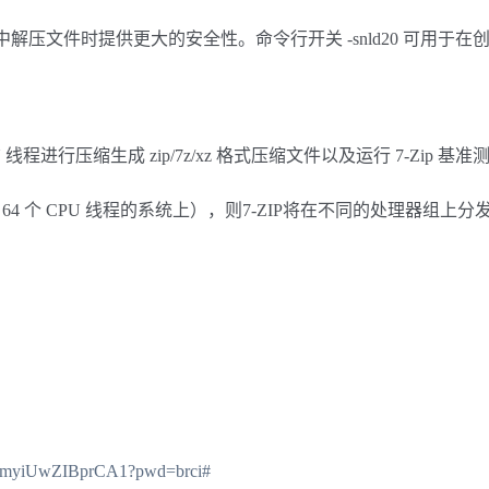
压文件时提供更大的安全性。命令行开关 -snld20 可用于在
CPU 线程进行压缩生成 zip/7z/xz 格式压缩文件以及运行 7-Zip 基准
 64 个 CPU 线程的系统上），则7-ZIP将在不同的处理器组上分
-zqmyiUwZIBprCA1?pwd=brci#