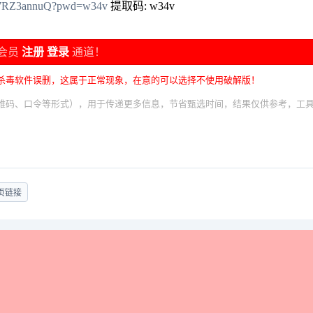
tyt7RZ3annuQ?pwd=w34v
提取码: w34v
会员
注册
登录
通道！
杀毒软件误删，这属于正常现象，在意的可以选择不使用破解版！
维码、口令等形式），用于传递更多信息，节省甄选时间，结果仅供参考，工
页链接