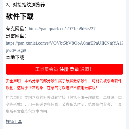
2、对接指纹浏览器
软件下载
夸克网盘：
https://pan.quark.cn/s/971eb8d6e227
迅雷网盘：
https://pan.xunlei.com/s/VOVbt5bV8QoA6mrEPaUIKNmYA1?
pwd=5sgi#
本地下载
工具集会员
注册
登录
通道！
安全声明：本站分享的部分软件属于破解激活软件，可能会被杀毒软件
误删，这属于正常现象，在意的可以选择不使用破解版！
广告声明：文内含有的对外跳转链接（包括不限于超链接、二维码、口
令等形式），用于传递更多信息，节省甄选时间，结果仅供参考，工具
集所有文章均包含本声明。
视频工具