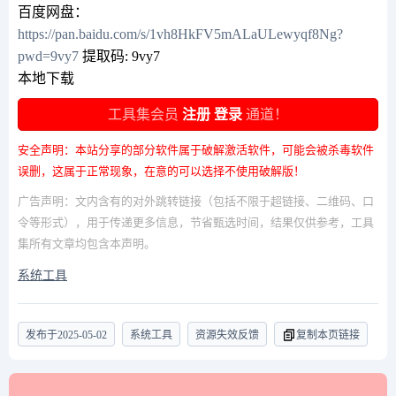
百度网盘：
https://pan.baidu.com/s/1vh8HkFV5mALaULewyqf8Ng?
pwd=9vy7
提取码: 9vy7
本地下载
工具集会员
注册
登录
通道！
安全声明：本站分享的部分软件属于破解激活软件，可能会被杀毒软件
误删，这属于正常现象，在意的可以选择不使用破解版！
广告声明：文内含有的对外跳转链接（包括不限于超链接、二维码、口
令等形式），用于传递更多信息，节省甄选时间，结果仅供参考，工具
集所有文章均包含本声明。
系统工具
发布于
2025-05-02
系统工具
资源失效反馈
复制本页链接