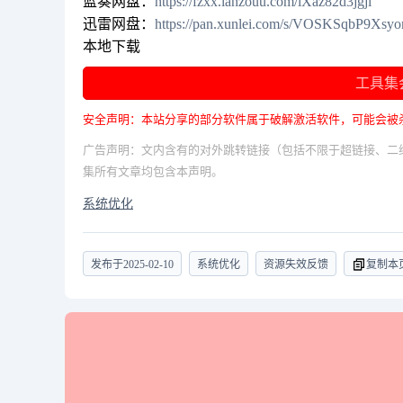
蓝奏网盘：
https://fzxx.lanzouu.com/iXaz82d3jgji
迅雷网盘：
https://pan.xunlei.com/s/VOSKSqbP9X
本地下载
工具集
安全声明：本站分享的部分软件属于破解激活软件，可能会被
广告声明：文内含有的对外跳转链接（包括不限于超链接、二
集所有文章均包含本声明。
系统优化
发布于
2025-02-10
系统优化
资源失效反馈
复制本