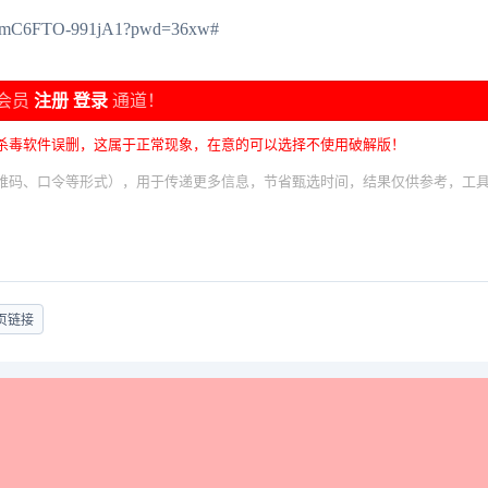
syomC6FTO-991jA1?pwd=36xw#
会员
注册
登录
通道！
杀毒软件误删，这属于正常现象，在意的可以选择不使用破解版！
维码、口令等形式），用于传递更多信息，节省甄选时间，结果仅供参考，工
页链接