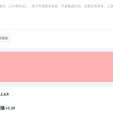
维码、口令等形式），用于传递更多信息，节省甄选时间，结果仅供参考，工
页链接
.4.9
 v1.19