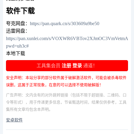
软件下载
夸克网盘：
https://pan.quark.cn/s/303609a9be50
迅雷网盘：
https://pan.xunlei.com/s/VOXWR6VBTov2XJmOC3VmVetmA1?
pwd=uh3c#
本地下载
工具集会员
注册
登录
通道！
安全声明：本站分享的部分软件属于破解激活软件，可能会被杀毒软件
误删，这属于正常现象，在意的可以选择不使用破解版！
广告声明：文内含有的对外跳转链接（包括不限于超链接、二维码、口
令等形式），用于传递更多信息，节省甄选时间，结果仅供参考，工具
集所有文章均包含本声明。
安卓软件