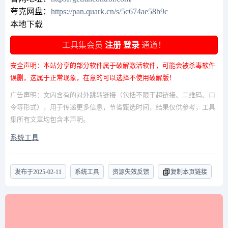
夸克网盘：
https://pan.quark.cn/s/5c674ae58b9c
本地下载
工具集会员
注册
登录
通道！
安全声明：本站分享的部分软件属于破解激活软件，可能会被杀毒软件
误删，这属于正常现象，在意的可以选择不使用破解版！
广告声明：文内含有的对外跳转链接（包括不限于超链接、二维码、口
令等形式），用于传递更多信息，节省甄选时间，结果仅供参考，工具
集所有文章均包含本声明。
系统工具
发布于
2025-02-11
系统工具
资源失效反馈
复制本页链接