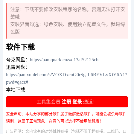
注意：下载不要修改安装程序的名称，否则无法打开安
装哦
安装界面勾选：绿色安装、使用独立配置文件，就是绿
色版
软件下载
夸克网盘：
https://pan.quark.cn/s/d13af52125cb
迅雷网盘：
https://pan.xunlei.com/s/VOXDxcuG0rSgaL6BEVLvXiY6A1?
pwd=qacz#
本地下载
工具集会员
注册
登录
通道！
安全声明：本站分享的部分软件属于破解激活软件，可能会被杀毒软件
误删，这属于正常现象，在意的可以选择不使用破解版！
广告声明：文内含有的对外跳转链接（包括不限于超链接、二维码、口