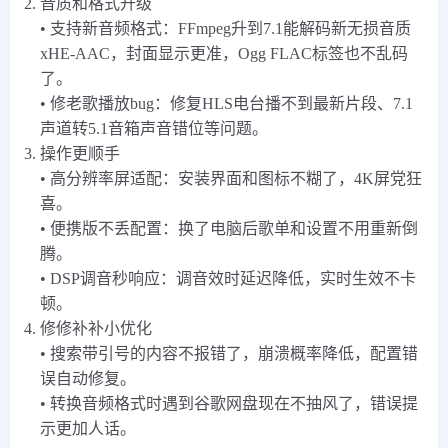
音质和格式升级
• 支持新音频格式：FFmpeg升到7.1能解码新无损音质
xHE-AAC，封面显示更准，Ogg FLAC标签也不乱码
了。
• 修老歌播放bug：修复HLS电台播不到最新片段、7.1
声道转5.1音箱声音错位等问题。
操作更顺手
• 高分辨率屏适配：安装界面和图标不糊了，4K屏党狂
喜。
• 便携版不丢配置：换了电脑后歌单和设置不用重新倒
腾。
• DSP调音秒响应：调音效时延迟降低，实时生效不卡
顿。
修修补补小优化
• 搜索带引号的内容不报错了，崩溃概率降低，配置错
误自动修复。
• 转换音频格式时遇到谷歌网盘现在不抽风了，错误提
示更加人话。