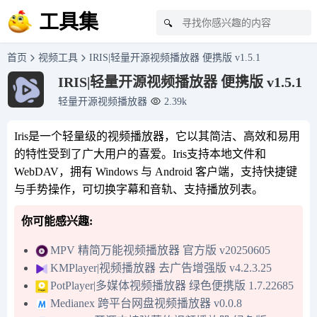
工具集
🔍
首页
视频工具
IRIS|轻量开源视频播放器 便携版 v1.5.1
IRIS|轻量开源视频播放器 便携版 v1.5.1
轻量开源视频播放器
2.39k
Iris是一个轻量级的视频播放器，它以其简洁、高效和易用
的特性受到了广大用户的喜爱。Iris支持本地文件和
WebDAV，拥有 Windows 与 Android 客户端，支持快捷键
与手势操作，可切换字幕和音轨、支持播放列表。
你可能感兴趣:
MPV 精简万能视频播放器 官方版 v20250605
KMPlayer|视频播放器 去广告增强版 v4.2.3.25
PotPlayer|多媒体视频播放器 绿色便携版 1.7.22685
Medianex 跨平台网盘视频播放器 v0.0.8