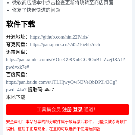
微软商店版本中点击检查更新将跳转至商店页面
修复了快退快进的问题
软件下载
开源地址：
https://github.com/nini22P/iris/
夸克网盘：
https://pan.quark.cn/s/45216e6b7dcb
迅雷网盘：
https://pan.xunlei.com/s/VOceG98XnhGG9OuBLtZzej18A1?
pwd=xk7e#
百度网盘：
https://pan.baidu.com/s/1TLHjwyQwN3VeQbDP3l43Cg?
pwd=4ka7
提取码: 4ka7
本地下载
工具集会员
注册
登录
通道！
安全声明：本站分享的部分软件属于破解激活软件，可能会被杀毒软件
误删，这属于正常现象，在意的可以选择不使用破解版！