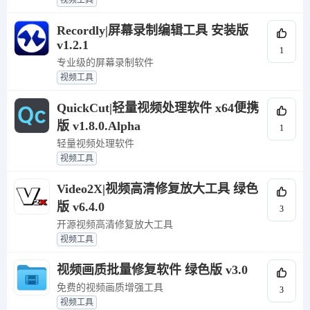
Recordly|屏幕录制编辑工具 安装版
v1.2.1
1
专业级的屏幕录制软件
视频工具
QuickCut|轻量视频处理软件 x64便携
版 v1.8.0.Alpha
1
轻量视频处理软件
视频工具
Video2X|视频高清修复放大工具 绿色
版 v6.4.0
3
开源视频高清修复放大工具
视频工具
视频画质批量修复软件 绿色版 v3.0
免费的视频画质增强工具
3
视频工具