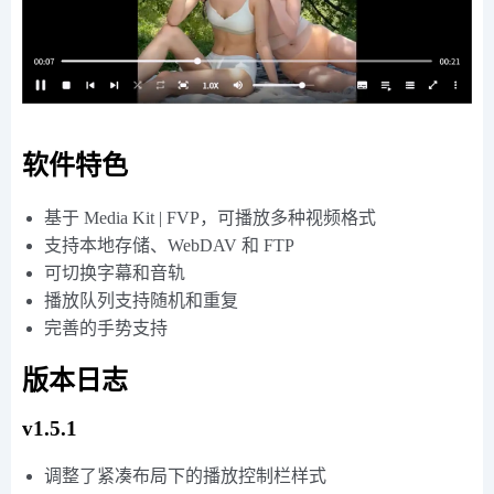
软件特色
基于 Media Kit | FVP，可播放多种视频格式
支持本地存储、WebDAV 和 FTP
可切换字幕和音轨
播放队列支持随机和重复
完善的手势支持
版本日志
v1.5.1
调整了紧凑布局下的播放控制栏样式