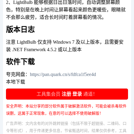
2、LightBulb 能够根据日出日落时间，自动调整屏幕颜
色，特别是在晚上时间让屏幕看起来颜色更暖些，眼睛就
不会那么疲劳，适合长时间盯着屏幕看的情况。
版本日志
注意 LightBulb 仅支持 Windows 7 及以上版本，且需要安
装 .NET Framework 4.5.2 或以上版本
软件下载
夸克网盘：
https://pan.quark.cn/s/fdfca1f5ee4d
本地下载
工具集会员
注册
登录
通道！
安全声明：本站分享的部分软件属于破解激活软件，可能会被杀毒软件
误删，这属于正常现象，在意的可以选择不使用破解版！
广告声明：文内含有的对外跳转链接（包括不限于超链接、二维码、口
令等形式），用于传递更多信息，节省甄选时间，结果仅供参考，工具