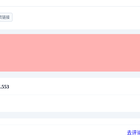
页链接
553
去评