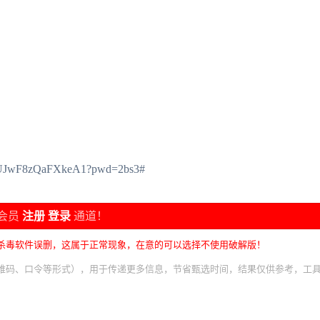
hXUJwF8zQaFXkeA1?pwd=2bs3#
会员
注册
登录
通道！
杀毒软件误删，这属于正常现象，在意的可以选择不使用破解版！
维码、口令等形式），用于传递更多信息，节省甄选时间，结果仅供参考，工