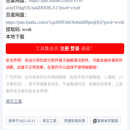
迅雷网盘：
https://pan.xunlei.com/s/VOc-
axlyD5hgSXcta4ZR8JfLA1?pwd=crsz#
百度网盘：
https://pan.baidu.com/s/1qz69JFubOh4tin8I9peqHQ?pwd=wvdi
提取码: wvdi
本地下载
工具集会员
注册
登录
通道！
安全声明：本站分享的部分软件属于破解激活软件，可能会被杀毒软件
误删，这属于正常现象，在意的可以选择不使用破解版！
广告声明：文内含有的对外跳转链接（包括不限于超链接、二维码、口
令等形式），用于传递更多信息，节省甄选时间，结果仅供参考，工具
集所有文章均包含本声明。
其它工具
发布于
2025-10-11
其它工具
资源失效反馈
复制本页链接