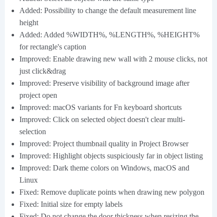
Added: Possibility to change the default measurement line
height
Added: Added %WIDTH%, %LENGTH%, %HEIGHT%
for rectangle's caption
Improved: Enable drawing new wall with 2 mouse clicks, not
just click&drag
Improved: Preserve visibility of background image after
project open
Improved: macOS variants for Fn keyboard shortcuts
Improved: Click on selected object doesn't clear multi-
selection
Improved: Project thumbnail quality in Project Browser
Improved: Highlight objects suspiciously far in object listing
Improved: Dark theme colors on Windows, macOS and
Linux
Fixed: Remove duplicate points when drawing new polygon
Fixed: Initial size for empty labels
Fixed: Do not change the door thickness when resizing the