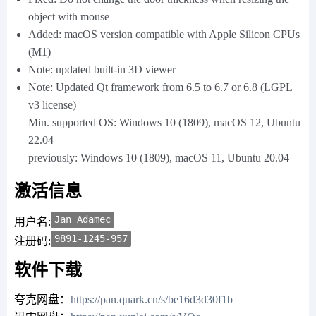
object with mouse
Added: macOS version compatible with Apple Silicon CPUs
(M1)
Note: updated built-in 3D viewer
Note: Updated Qt framework from 6.5 to 6.7 or 6.8 (LGPL
v3 license)
Min. supported OS: Windows 10 (1809), macOS 12, Ubuntu
22.04
previously: Windows 10 (1809), macOS 11, Ubuntu 20.04
激活信息
Jan Adamec
用户名:
9891-1245-957
注册码:
软件下载
夸克网盘：
https://pan.quark.cn/s/be16d3d30f1b