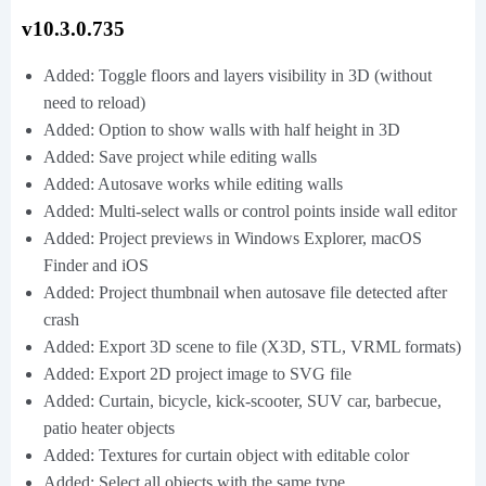
v10.3.0.735
Added: Toggle floors and layers visibility in 3D (without
need to reload)
Added: Option to show walls with half height in 3D
Added: Save project while editing walls
Added: Autosave works while editing walls
Added: Multi-select walls or control points inside wall editor
Added: Project previews in Windows Explorer, macOS
Finder and iOS
Added: Project thumbnail when autosave file detected after
crash
Added: Export 3D scene to file (X3D, STL, VRML formats)
Added: Export 2D project image to SVG file
Added: Curtain, bicycle, kick-scooter, SUV car, barbecue,
patio heater objects
Added: Textures for curtain object with editable color
Added: Select all objects with the same type