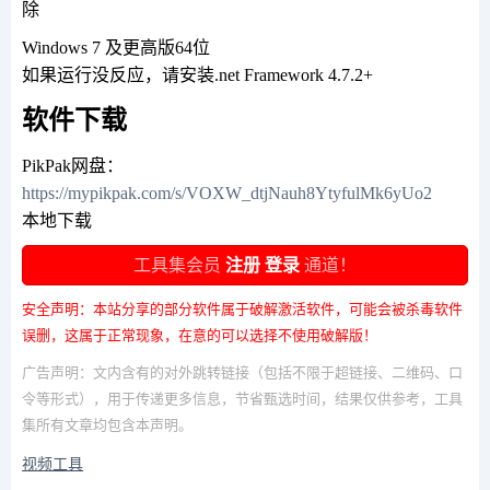
除
Windows 7 及更高版64位
如果运行没反应，请安装.net Framework 4.7.2+
软件下载
PikPak网盘：
https://mypikpak.com/s/VOXW_dtjNauh8YtyfulMk6yUo2
本地下载
工具集会员
注册
登录
通道！
安全声明：本站分享的部分软件属于破解激活软件，可能会被杀毒软件
误删，这属于正常现象，在意的可以选择不使用破解版！
广告声明：文内含有的对外跳转链接（包括不限于超链接、二维码、口
令等形式），用于传递更多信息，节省甄选时间，结果仅供参考，工具
集所有文章均包含本声明。
视频工具