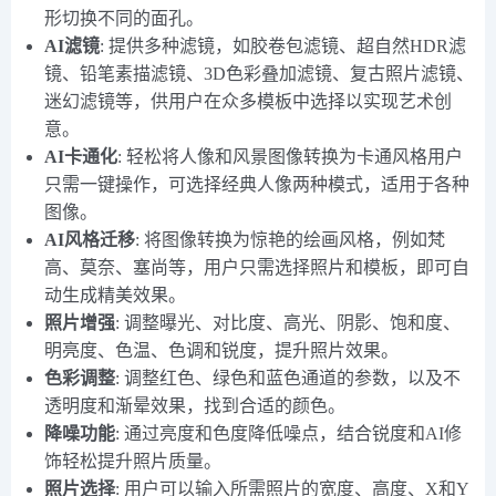
形切换不同的面孔。
AI滤镜
: 提供多种滤镜，如胶卷包滤镜、超自然HDR滤
镜、铅笔素描滤镜、3D色彩叠加滤镜、复古照片滤镜、
迷幻滤镜等，供用户在众多模板中选择以实现艺术创
意。
AI卡通化
: 轻松将人像和风景图像转换为卡通风格用户
只需一键操作，可选择经典人像两种模式，适用于各种
图像。
AI风格迁移
: 将图像转换为惊艳的绘画风格，例如梵
高、莫奈、塞尚等，用户只需选择照片和模板，即可自
动生成精美效果。
照片增强
: 调整曝光、对比度、高光、阴影、饱和度、
明亮度、色温、色调和锐度，提升照片效果。
色彩调整
: 调整红色、绿色和蓝色通道的参数，以及不
透明度和渐晕效果，找到合适的颜色。
降噪功能
: 通过亮度和色度降低噪点，结合锐度和AI修
饰轻松提升照片质量。
照片选择
: 用户可以输入所需照片的宽度、高度、X和Y