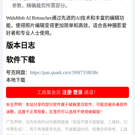
参数，精确裁剪所需部分。
WidsMob AI Retoucher通过先进的AI技术和丰富的编辑功
能，使得照片编辑变得更加简单和高效，适合各种摄影爱
好者和专业人士使用。
版本日志
软件下载
夸克网盘：
https://pan.quark.cn/s/399f733f838c
本地下载
工具集会员
注册
登录
通道！
安全声明：本站分享的部分软件属于破解激活软件，可能会被杀毒软件
误删，这属于正常现象，在意的可以选择不使用破解版！
广告声明：文内含有的对外跳转链接（包括不限于超链接、二维码、口
令等形式），用于传递更多信息，节省甄选时间，结果仅供参考，工具