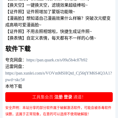
【换天空】一键换天空，滤镜效果超级棒啦~
【证件照】证件照增加了蒙版功能噢~
【漫画脸】想知道自己漫画效果什么样嘛？突破次元壁变
成高萌可爱漫画脸~
【证件照】不用去照相馆啦，快捷生成证件照~
【换表情】自定义表情，每天都有不一样的心情~
软件下载
夸克网盘：
https://pan.quark.cn/s/09a5b4c87b92
迅雷网盘：
https://pan.xunlei.com/s/VOVmMSHQtd_Cj56tjYM6S4Q3A1?
pwd=skc5#
本地下载
工具集会员
注册
登录
通道！
安全声明：本站分享的部分软件属于破解激活软件，可能会被杀毒软件
误删，这属于正常现象，在意的可以选择不使用破解版！