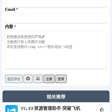
Email
内容
注册
登录
提交评论
相关推荐
TG-FF资源管理助手 突破飞机