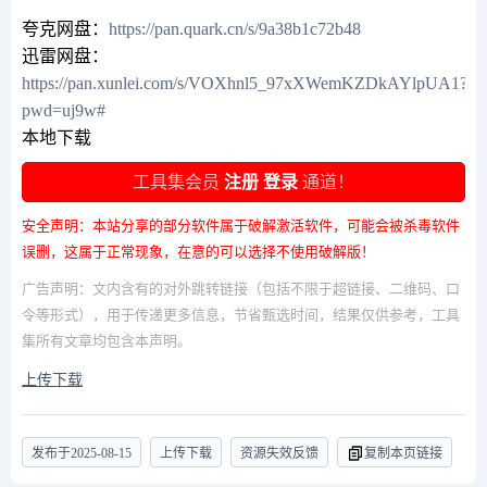
夸克网盘：
https://pan.quark.cn/s/9a38b1c72b48
迅雷网盘：
https://pan.xunlei.com/s/VOXhnl5_97xXWemKZDkAYlpUA1?
pwd=uj9w#
本地下载
工具集会员
注册
登录
通道！
安全声明：本站分享的部分软件属于破解激活软件，可能会被杀毒软件
误删，这属于正常现象，在意的可以选择不使用破解版！
广告声明：文内含有的对外跳转链接（包括不限于超链接、二维码、口
令等形式），用于传递更多信息，节省甄选时间，结果仅供参考，工具
集所有文章均包含本声明。
上传下载
发布于
2025-08-15
上传下载
资源失效反馈
复制本页链接