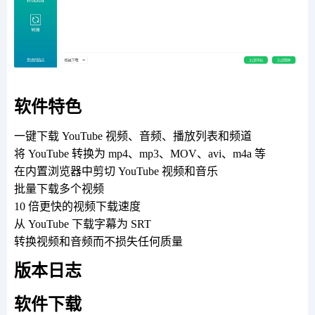
软件特色
一键下载 YouTube 视频、音频、播放列表和频道
将 YouTube 转换为 mp4、mp3、MOV、avi、m4a 等
在内置浏览器中剪切 YouTube 视频和音乐
批量下载多个视频
10 倍更快的视频下载速度
从 YouTube 下载字幕为 SRT
转换视频和音频而不损失任何质量
版本日志
软件下载