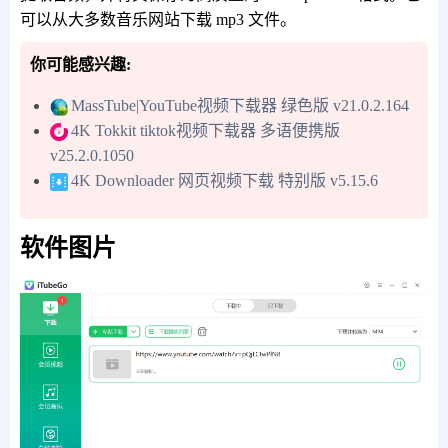
可以从大多数音乐网站下载 mp3 文件。
你可能感兴趣:
MassTube|YouTube视频下载器 绿色版 v21.0.2.164
4K Tokkit tiktok视频下载器 多语便携版
v25.2.0.1050
4K Downloader 网页视频下载 特别版 v5.15.6
软件图片