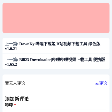
上一篇:
DownKyi哔哩下载姬|B站视频下载工具 绿色版
v1.0.21
下一篇:
Bili23 Downloader|哔哩哔哩视频下载工具 便携版
v1.65.2
暂无人评论
去评论
添加新评论
称呼