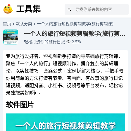
工具集
🔍
首页
默认分类
一个人的旅行短视频剪辑教学(旅行剪辑课)
一个人的旅行短视频剪辑教学(旅行剪辑
课)
轻松打造你的旅行日记
2.53k
专为旅行爱好者、短视频新手打造的零基础旅行剪辑课，
聚焦「一个人的旅行」短视频制作，摒弃复杂的剪辑理
论，以实操技巧 + 套路公式 + 案例拆解为核心，手把手教
你用简单的方法打造有节奏、有画面、有故事的旅行日记
短视频，适配抖音、小红书、视频号等平台发布，轻松记
录独旅美好瞬间。
软件图片