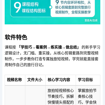
软件特色
课程按
「学技巧→看案例→练实操→做总结」
的新手学习
逻辑设计，无门槛、重实操，从核心剪辑套路到完整视频
制作，一步步教你打造专属独旅短视频，学完就能直接套
用制作自己的旅行日记。
视频名称
文件大小
核心学习内容
学习目标
旅拍短视频核心
掌握旅拍节
节奏技巧，拆解
奏核心技
快慢镜头搭配的
巧，学会快