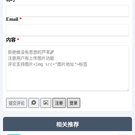
Email
内容
注册
登录
提交评论
相关推荐