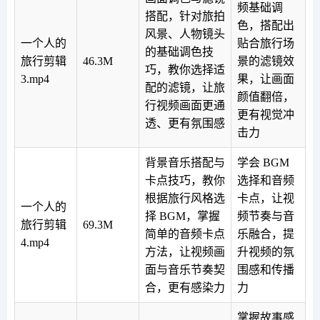
频基础调
搭配，针对旅拍
色，搭配出
风景、人物镜头
一个人的
贴合旅行场
的基础调色技
旅行剪辑
46.3M
景的滤镜效
巧，教你选择适
3.mp4
果，让画面
配的滤镜，让旅
颜值翻倍，
行视频画面更通
更有视觉冲
透、更有氛围感
击力
背景音乐搭配与
学会 BGM
卡点技巧，教你
选择和音频
根据旅行风格选
卡点，让视
一个人的
择 BGM，掌握
频节奏与音
旅行剪辑
69.3M
简单的音频卡点
乐融合，提
4.mp4
方法，让视频画
升视频的氛
面与音乐节奏契
围感和传播
合，更有感染力
力
掌握故事感