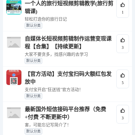
一个人的旅行短视频剪辑教学(旅行剪
辑课)
1
轻松打造你的旅行日记
默认分类
自媒体长短视频剪辑制作运营变现课
程【合集】【持续更新】
3
大家不要贪多，找感兴趣的去学习
默认分类
【官方活动】支付宝扫码大额红包发
放中
5
支付宝开启“狂送钱”官方活动！
默认分类
最新国外短信接码平台推荐（免费
+付费 不断更新中）
3
害，可能忘记写简介了！
默认分类