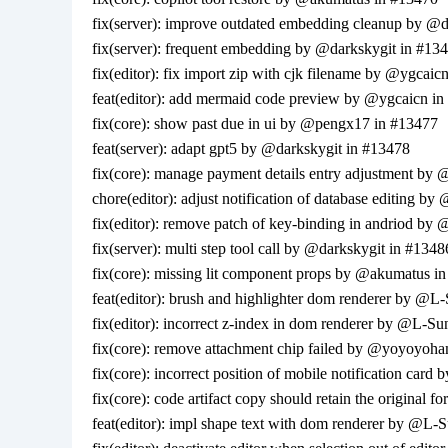
fix(server): improve outdated embedding cleanup by @d
fix(server): frequent embedding by @darkskygit in #13
fix(editor): fix import zip with cjk filename by @ygcaic
feat(editor): add mermaid code preview by @ygcaicn i
fix(core): show past due in ui by @pengx17 in #13477
feat(server): adapt gpt5 by @darkskygit in #13478
fix(core): manage payment details entry adjustment by
chore(editor): adjust notification of database editing b
fix(editor): remove patch of key-binding in andriod by
fix(server): multi step tool call by @darkskygit in #1348
fix(core): missing lit component props by @akumatus i
feat(editor): brush and highlighter dom renderer by @L
fix(editor): incorrect z-index in dom renderer by @L-S
fix(core): remove attachment chip failed by @yoyoyoh
fix(core): incorrect position of mobile notification car
fix(core): code artifact copy should retain the origina
feat(editor): impl shape text with dom renderer by @L-