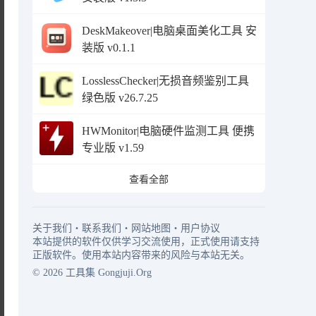
DeskMakeover|电脑桌面美化工具 安
装版 v0.1.1
LosslessChecker|无损音频鉴别工具
绿色版 v26.7.25
HWMonitor|电脑硬件监测工具 便携
专业版 v1.59
查看全部
关于我们
・
联系我们
・
网站地图
・
用户协议
本站提供的软件仅供学习交流使用，正式使用请支持
正版软件。使用本站内容带来的风险与本站无关。
© 2026
工具集
Gongjuji.Org