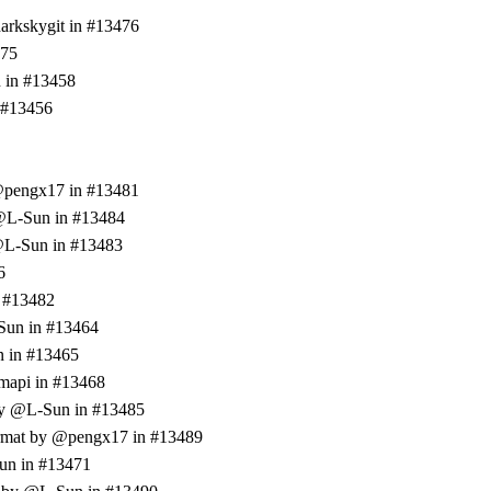
arkskygit in #13476
475
n in #13458
n #13456
 @pengx17 in #13481
y @L-Sun in #13484
 @L-Sun in #13483
6
n #13482
-Sun in #13464
un in #13465
amapi in #13468
d by @L-Sun in #13485
l format by @pengx17 in #13489
Sun in #13471