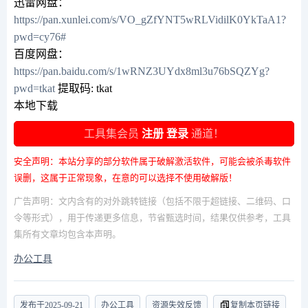
迅雷网盘：
https://pan.xunlei.com/s/VO_gZfYNT5wRLVidilK0YkTaA1?
pwd=cy76#
百度网盘：
https://pan.baidu.com/s/1wRNZ3UYdx8ml3u76bSQZYg?
pwd=tkat
提取码: tkat
本地下载
工具集会员
注册
登录
通道！
安全声明：本站分享的部分软件属于破解激活软件，可能会被杀毒软件
误删，这属于正常现象，在意的可以选择不使用破解版！
广告声明：文内含有的对外跳转链接（包括不限于超链接、二维码、口
令等形式），用于传递更多信息，节省甄选时间，结果仅供参考，工具
集所有文章均包含本声明。
办公工具
发布于
2025-09-21
办公工具
资源失效反馈
复制本页链接