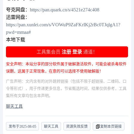
夸克网盘：
https://pan.quark.cn/s/4521e274c408
迅雷网盘：
https://pan.xunlei.com/s/VOWuP9ZaFKrIKj2rBc0TJqlgA1?
pwd=mmaa#
本地下载
工具集会员
注册
登录
通道！
安全声明：本站分享的部分软件属于破解激活软件，可能会被杀毒软件
误删，这属于正常现象，在意的可以选择不使用破解版！
广告声明：文内含有的对外跳转链接（包括不限于超链接、二维码、口
令等形式），用于传递更多信息，节省甄选时间，结果仅供参考，工具
集所有文章均包含本声明。
聊天工具
发布于
2025-08-05
聊天工具
资源失效反馈
复制本页链接