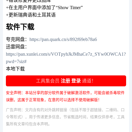
+错误修复并更改图库
+在主用户界面中添加了“Show Timer”
+更新瑞典语和土耳其语
软件下载
夸克网盘：
https://pan.quark.cn/s/892f69eb78a6
迅雷网盘：
https://pan.xunlei.com/s/VOTpyhJkJMhaCe7z_SYw0OWCA1?
pwd=7siz#
本地下载
工具集会员
注册
登录
通道！
安全声明：本站分享的部分软件属于破解激活软件，可能会被杀毒软件
误删，这属于正常现象，在意的可以选择不使用破解版！
广告声明：文内含有的对外跳转链接（包括不限于超链接、二维码、口
令等形式），用于传递更多信息，节省甄选时间，结果仅供参考，工具
集所有文章均包含本声明。