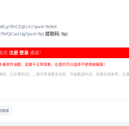
SFuMGp7PcCEtjGA1?pwd=9z9e#
HWJWQCm1vlg?pwd=9jrj
提取码: 9jrj
会员
注册
登录
通道！
杀毒软件误删，这属于正常现象，在意的可以选择不使用破解版！
维码、口令等形式），用于传递更多信息，节省甄选时间，结果仅供参考，工
页链接