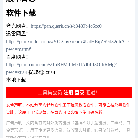
软件下载
夸克网盘：
https://pan.quark.cn/s/e3489b4e6ce0
迅雷网盘：
https://pan.xunlei.com/s/VOXbvxm6cx4UdHEqZS9d82dbA1?
pwd=marm#
百度网盘：
https://pan.baidu.com/s/1oBFMiLM7JIAIbLf8OrhRMg?
pwd=xua4
提取码: xua4
本地下载
工具集会员
注册
登录
通道！
安全声明：本站分享的部分软件属于破解激活软件，可能会被杀毒软件
误删，这属于正常现象，在意的可以选择不使用破解版！
广告声明：文内含有的对外跳转链接（包括不限于超链接、二维码、口
令等形式），用于传递更多信息，节省甄选时间，结果仅供参考，工具
集所有文章均包含本声明。