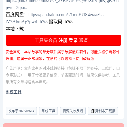
https://pan.xunlei.com/s/VO_2xKFGPYeQWJXnSJpiKjgKA1?
pwd=2qxu#
百度网盘：
https://pan.baidu.com/s/1moE7fS4eraazU-
tV3AbmAg?pwd=h7t8
提取码: h7t8
本地下载
工具集会员
注册
登录
通道！
安全声明：本站分享的部分软件属于破解激活软件，可能会被杀毒软件
误删，这属于正常现象，在意的可以选择不使用破解版！
广告声明：文内含有的对外跳转链接（包括不限于超链接、二维码、口
令等形式），用于传递更多信息，节省甄选时间，结果仅供参考，工具
集所有文章均包含本声明。
系统工具
发布于
2025-09-14
系统工具
资源失效反馈
复制本页链接