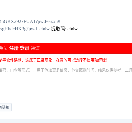
KAx4uGBX2927FUA1?pwd=axxu#
3VWsgHhdcHK3g?pwd=ehdw
提取码: ehdw
会员
注册
登录
通道！
杀毒软件误删，这属于正常现象，在意的可以选择不使用破解版！
维码、口令等形式），用于传递更多信息，节省甄选时间，结果仅供参考，工
页链接