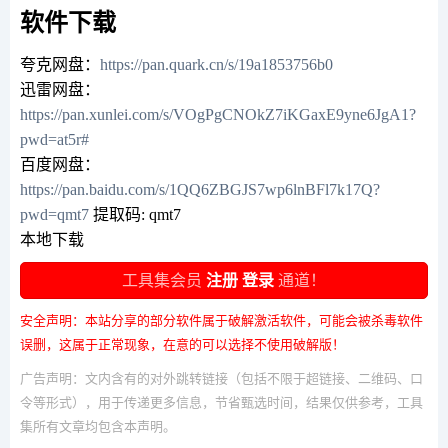
软件下载
夸克网盘：
https://pan.quark.cn/s/19a1853756b0
迅雷网盘：
https://pan.xunlei.com/s/VOgPgCNOkZ7iKGaxE9yne6JgA1?
pwd=at5r#
百度网盘：
https://pan.baidu.com/s/1QQ6ZBGJS7wp6lnBFl7k17Q?
pwd=qmt7
提取码: qmt7
本地下载
工具集会员
注册
登录
通道！
安全声明：本站分享的部分软件属于破解激活软件，可能会被杀毒软件
误删，这属于正常现象，在意的可以选择不使用破解版！
广告声明：文内含有的对外跳转链接（包括不限于超链接、二维码、口
令等形式），用于传递更多信息，节省甄选时间，结果仅供参考，工具
集所有文章均包含本声明。