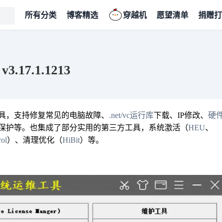
所有分类
博客精选
穿越机
愿望清单
捐赠打
17.1.1213
具，支持修复常见的电脑故障、
.net/vc运行库
下载、IP修改、
硬
保护等。也集成了部分实用的第三方工具，系统激活（
HEU
、
ol
）、清理优化（
HiBit
）等。