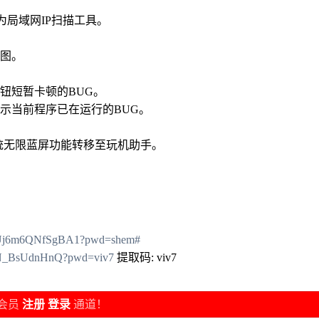
更为局域网IP扫描工具。
截图。
按钮短暂卡顿的BUG。
提示当前程序已在运行的BUG。
系统无限蓝屏功能转移至玩机助手。
wI0Uj6m6QNfSgBA1?pwd=shem#
K8N_BsUdnHnQ?pwd=viv7
提取码: viv7
会员
注册
登录
通道！