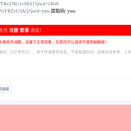
AUNYRe276GxvS8A1?pwd=24br#
AGnPoYRZzU3AQ?pwd=ynss
提取码: ynss
会员
注册
登录
通道！
杀毒软件误删，这属于正常现象，在意的可以选择不使用破解版！
维码、口令等形式），用于传递更多信息，节省甄选时间，结果仅供参考，工
页链接