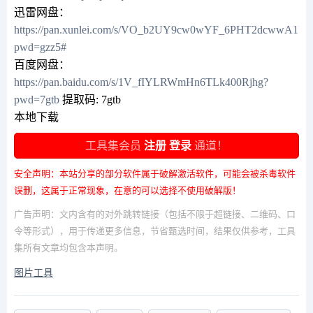
迅雷网盘：
https://pan.xunlei.com/s/VO_b2UY9cw0wYF_6PHT2dcwwA1?
pwd=gzz5#
百度网盘：
https://pan.baidu.com/s/1V_fIYLRWmHn6TLk400Rjhg?
pwd=7gtb
提取码: 7gtb
本地下载
工具集会员
注册
登录
通道！
安全声明：本站分享的部分软件属于破解激活软件，可能会被杀毒软件
误删，这属于正常现象，在意的可以选择不使用破解版！
广告声明：文内含有的对外跳转链接（包括不限于超链接、二维码、口
令等形式），用于传递更多信息，节省甄选时间，结果仅供参考，工具
集所有文章均包含本声明。
图片工具