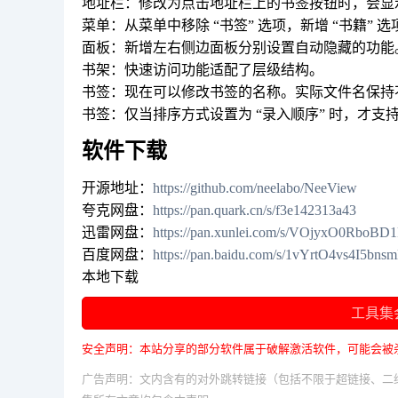
地址栏：修改为点击地址栏上的书签按钮时，会显
菜单：从菜单中移除 “书签” 选项，新增 “书籍” 选
面板：新增左右侧边面板分别设置自动隐藏的功能
书架：快速访问功能适配了层级结构。
书签：现在可以修改书签的名称。实际文件名保持
书签：仅当排序方式设置为 “录入顺序” 时，才支
软件下载
开源地址：
https://github.com/neelabo/NeeView
夸克网盘：
https://pan.quark.cn/s/f3e142313a43
迅雷网盘：
https://pan.xunlei.com/s/VOjyxO0Rbo
百度网盘：
https://pan.baidu.com/s/1vYrtO4vs4I5bn
本地下载
工具集
安全声明：本站分享的部分软件属于破解激活软件，可能会被
广告声明：文内含有的对外跳转链接（包括不限于超链接、二