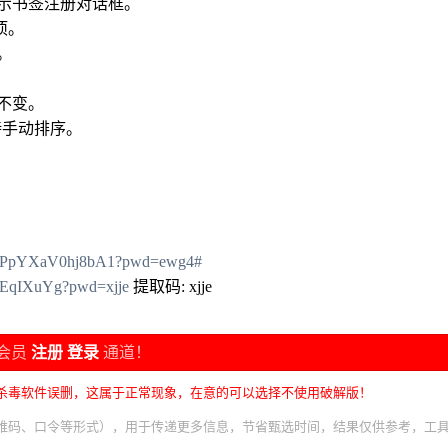
示书签注册对话框。
项。
。
不变。
持手动排序。
BD1PpYXaV0hj8bA1?pwd=ewg4#
smEqIXuYg?pwd=xjje
提取码: xjje
会员
注册
登录
通道！
杀毒软件误删，这属于正常现象，在意的可以选择不使用破解版！
维码、口令等形式），用于传递更多信息，节省甄选时间，结果仅供参考，工