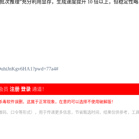
“批次推理”充分利用显存，生成速度提升 10 倍以上，但稳定性略
SiDuhiJnKgv6HA1?pwd=77a4#
会员
注册
登录
通道！
杀毒软件误删，这属于正常现象，在意的可以选择不使用破解版！
维码、口令等形式），用于传递更多信息，节省甄选时间，结果仅供参考，工