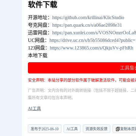
软件下载
开源地址：
https://github.com/krillinai/KlicStudio
夸克网盘：
https://pan.quark.cn/s/a06ae2898e31
迅雷网盘：
https://pan.xunlei.com/s/VOSNOmrrOo
UC网盘：
https://drive.uc.cn/s/b5b55086dced4?public=
123网盘：
https://www.123865.com/s/QkjuVv-pFhRh
本地下载
工具集
安全声明：本站分享的部分软件属于破解激活软件，可能会被
广告声明：文内含有的对外跳转链接（包括不限于超链接、二
集所有文章均包含本声明。
AI工具
发布于
2025-06-10
AI工具
资源失效反馈
复制本页