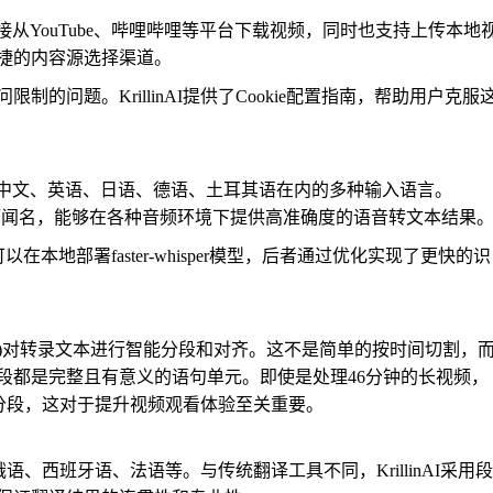
过链接直接从YouTube、哔哩哔哩等平台下载视频，同时也支持上传本地
捷的内容源选择渠道。
的问题。KrillinAI提供了Cookie配置指南，帮助用户克服
，支持包括中文、英语、日语、德语、土耳其语在内的多种输入语言。
噪性而闻名，能够在各种音频环境下提供高准确度的语音转文本结果
可以在本地部署faster-whisper模型，后者通过优化实现了更快的识
(LLM)对转录文本进行智能分段和对齐。这不是简单的按时间切割，
段都是完整且有意义的语句单元。即使是处理46分钟的长视频，
字幕分段，这对于提升视频观看体验至关重要。
、俄语、西班牙语、法语等。与传统翻译工具不同，KrillinAI采用段