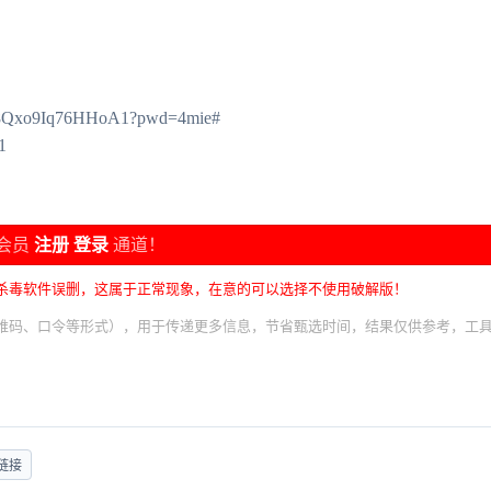
La8Qxo9Iq76HHoA1?pwd=4mie#
1
会员
注册
登录
通道！
杀毒软件误删，这属于正常现象，在意的可以选择不使用破解版！
维码、口令等形式），用于传递更多信息，节省甄选时间，结果仅供参考，工
链接