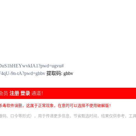
N9vDuS1hHEYwvkIA1?pwd=ugvu#
XF4qU-9n-tA?pwd=ghbv
提取码: ghbv
会员
注册
登录
通道！
杀毒软件误删，这属于正常现象，在意的可以选择不使用破解版！
维码、口令等形式），用于传递更多信息，节省甄选时间，结果仅供参考，工