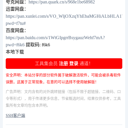
夸克网盘：
https://pan.quark.cn/s/968e1be68982
迅雷网盘：
https://pan.xunlei.com/s/VO_WljOXzqYhEbaMGHiALbHLA1?
pwd=f7tu#
百度网盘：
https://pan.baidu.com/s/1WtGIpgrrBsygauzWehf7mA?
pwd=f6k6
提取码: f6k6
本地下载
工具集会员
注册
登录
通道！
安全声明：本站分享的部分软件属于破解激活软件，可能会被杀毒软件
误删，这属于正常现象，在意的可以选择不使用破解版！
广告声明：文内含有的对外跳转链接（包括不限于超链接、二维码、口
令等形式），用于传递更多信息，节省甄选时间，结果仅供参考，工具
集所有文章均包含本声明。
SSH客户端