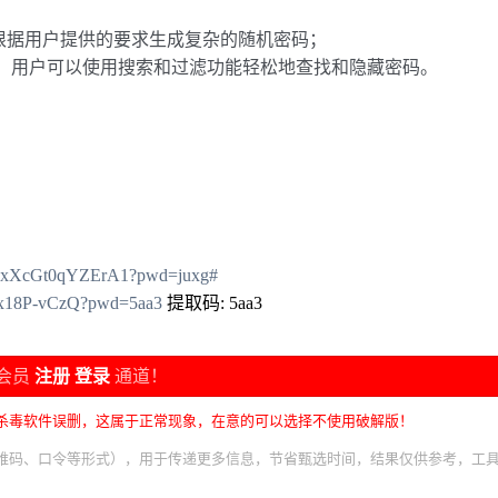
，根据用户提供的要求生成复杂的随机密码；
，用户可以使用搜索和过滤功能轻松地查找和隐藏密码。
dZLxXcGt0qYZErA1?pwd=juxg#
zCx18P-vCzQ?pwd=5aa3
提取码: 5aa3
会员
注册
登录
通道！
杀毒软件误删，这属于正常现象，在意的可以选择不使用破解版！
维码、口令等形式），用于传递更多信息，节省甄选时间，结果仅供参考，工