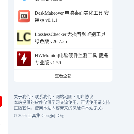
DeskMakeover|电脑桌面美化工具 安
装版 v0.1.1
LosslessChecker|无损音频鉴别工具
绿色版 v26.7.25
HWMonitor|电脑硬件监测工具 便携
专业版 v1.59
查看全部
关于我们
・
联系我们
・
网站地图
・
用户协议
本站提供的软件仅供学习交流使用，正式使用请支持
正版软件。使用本站内容带来的风险与本站无关。
© 2026
工具集
Gongjuji.Org
具