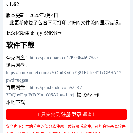
v1.62
版本更新：2026年2月4日
– 此更新修复了包含不可打印字符的文件流的显示错误。
此汉化版由 th_sjy 汉化分享
软件下载
夸克网盘：
https://pan.quark.cn/s/f9e8b4b9758c
迅雷网盘：
https://pan.xunlei.com/s/VOmiKvGr7g81FUIeeI5JxGBSA1?
pwd=uqga#
百度网盘：
https://pan.baidu.com/s/1R7-
3DQbxDqnFtFcYruhY6A?pwd=rcji
提取码: rcji
本地下载
工具集会员
注册
登录
通道！
安全声明：本站分享的部分软件属于破解激活软件，可能会被杀毒软件