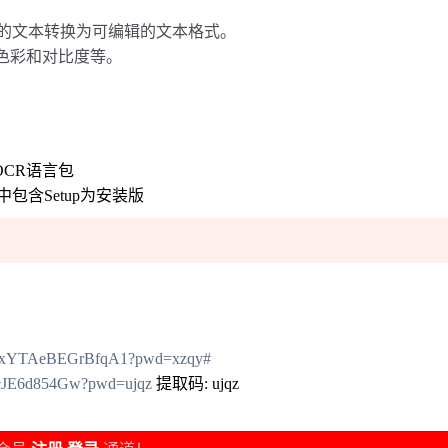
描的文本转换为可编辑的文本格式。
色彩和对比度等。
OCR语言包
含Setup为安装版
UVPxYTAeBEGrBfqA1?pwd=xzqy#
XcJE6d854Gw?pwd=ujqz
提取码: ujqz