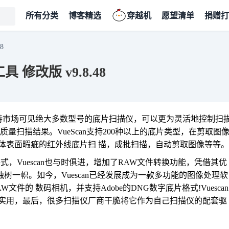
所有分类
博客精选
穿越机
愿望清单
捐赠打
8
具 修改版 v9.8.48
，支持市场可见绝大多数型号的底片扫描仪，可以更为灵活地控制扫
量扫描结果。VueScan支持200种以上的底片类型，在剪取图
体表面暇疵的红外线底片扫 描，成批扫描，自动剪取图像等等。
，Vuescan也与时俱进，增加了RAW文件转换功能，凭借其优
也独树一帜。如今，Vuescan已经发展成为一款多功能的图像处理软
文件的 数码相机，并支持Adobe的DNG数字底片格式!Vuescan
实用，最后，很多扫描仪厂商干脆将它作为自己扫描仪的配套驱