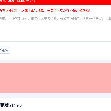
会员
注册
登录
通道！
杀毒软件误删，这属于正常现象，在意的可以选择不使用破解版！
维码、口令等形式），用于传递更多信息，节省甄选时间，结果仅供参考，工
页链接
 v14.9.0