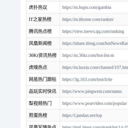
虎扑热议
https://m.hupu.com/gambia
IT之家热榜
https://m.ithome.com/rankm/
腾讯热点榜
https://view.inews.qq.com/ranking
凤凰新闻榜
https://ishare.ifeng.com/hotNewsRa
36Kr资讯热榜
https://m.36kr.com/hot-list-m
虎嗅热点
https://m.huxiu.com/channel/107.ht
网易热门跟帖
https://3g.163.com/touch/tie
品玩实时快讯
https://www.pingwest.com/status
梨视频热门
https://www.pearvideo.com/popular
煎蛋热榜
https://i.jandan.net/top
凤凰军情热点
https://imil.ifeng.com/shanklist/14-