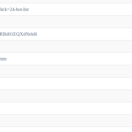
lick=24-hot-list
/TURBd01EQXdNekl6
.htm