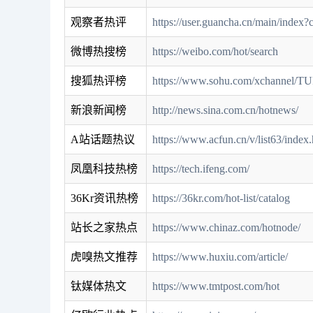
观察者热评
https://user.guancha.cn/main/index?c
微博热搜榜
https://weibo.com/hot/search
搜狐热评榜
https://www.sohu.com/xchannel
新浪新闻榜
http://news.sina.com.cn/hotnews/
A站话题热议
https://www.acfun.cn/v/list63/index
凤凰科技热榜
https://tech.ifeng.com/
36Kr资讯热榜
https://36kr.com/hot-list/catalog
站长之家热点
https://www.chinaz.com/hotnode/
虎嗅热文推荐
https://www.huxiu.com/article/
钛媒体热文
https://www.tmtpost.com/hot