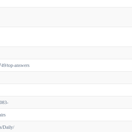
749/top-answers
5083-
irs
s/Daily/