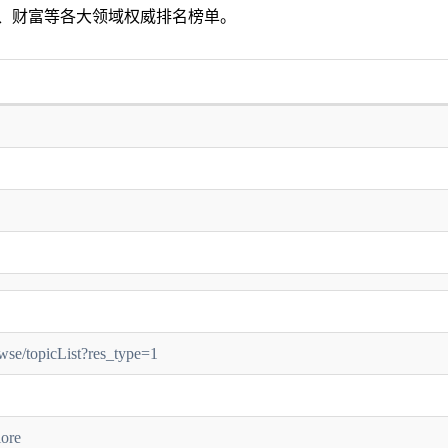
、财富等各大领域权威排名榜单。
owse/topicList?res_type=1
lore