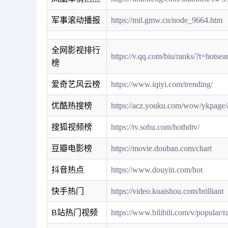
军事滚动播报
https://mil.gmw.cn/node_9664.htm
全网影视排行
https://v.qq.com/biu/ranks/?t=hotsea
榜
爱奇艺风云榜
https://www.iqiyi.com/trending/
优酷热搜榜
https://acz.youku.com/wow/ykpage/
搜狐视频榜
https://tv.sohu.com/hothdtv/
豆瓣电影榜
https://movie.douban.com/chart
抖音热点
https://www.douyin.com/hot
快手热门
https://video.kuaishou.com/brilliant
B站热门视频
https://www.bilibili.com/v/popular/ra