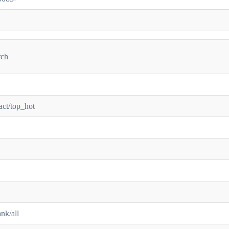
rch
act/top_hot
nk/all