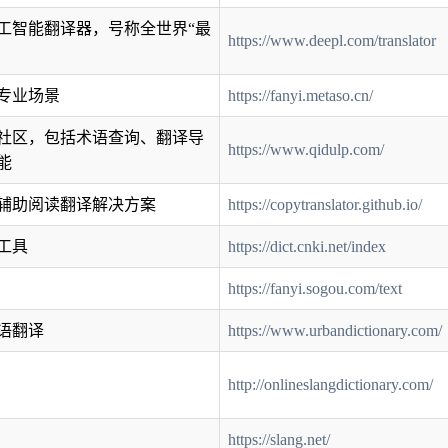
工智能翻译器，号称全世界“最
https://www.deepl.com/translator
专业场景
https://fanyi.metaso.cn/
社区，包括术语查询、翻译导
https://www.qidulp.com/
能
辅助阅读翻译解决方案
https://copytranslator.github.io/
工具
https://dict.cnki.net/index
https://fanyi.sogou.com/text
语翻译
https://www.urbandictionary.com/
http://onlineslangdictionary.com/
https://slang.net/