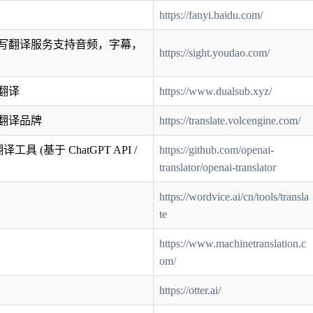
https://fanyi.baidu.com/
写翻译服务支持音频，字幕，
https://sight.youdao.com/
翻译
https://www.dualsub.xyz/
翻译品牌
https://translate.volcengine.com/
工具 (基于 ChatGPT API /
https://github.com/openai-
translator/openai-translator
https://wordvice.ai/cn/tools/transla
te
https://www.machinetranslation.c
om/
https://otter.ai/