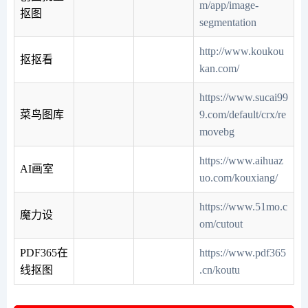
m/app/image-
抠图
segmentation
http://www.koukou
抠抠看
kan.com/
https://www.sucai99
菜鸟图库
9.com/default/crx/re
movebg
https://www.aihuaz
AI画室
uo.com/kouxiang/
https://www.51mo.c
魔力设
om/cutout
PDF365在
https://www.pdf365
线抠图
.cn/koutu