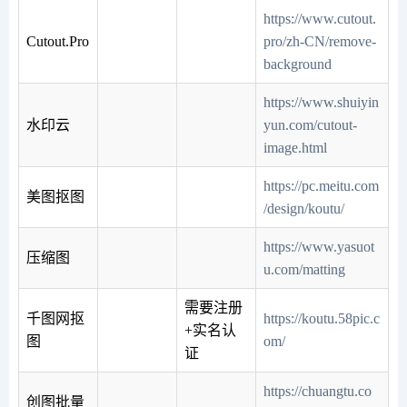
https://www.cutout.
Cutout.Pro
pro/zh-CN/remove-
background
https://www.shuiyin
水印云
yun.com/cutout-
image.html
https://pc.meitu.com
美图抠图
/design/koutu/
https://www.yasuot
压缩图
u.com/matting
需要注册
千图网抠
https://koutu.58pic.c
+实名认
图
om/
证
https://chuangtu.co
创图批量