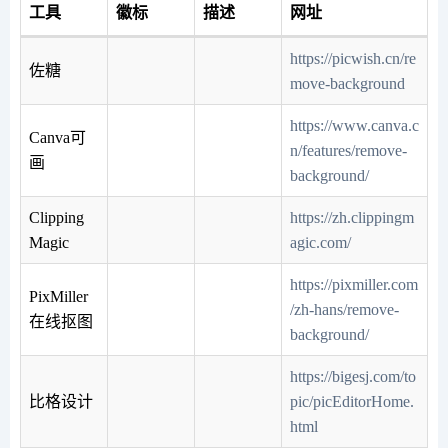
工具
徽标
描述
网址
https://picwish.cn/re
佐糖
move-background
https://www.canva.c
Canva可
n/features/remove-
画
background/
Clipping
https://zh.clippingm
Magic
agic.com/
https://pixmiller.com
PixMiller
/zh-hans/remove-
在线抠图
background/
https://bigesj.com/to
比格设计
pic/picEditorHome.
html