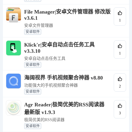
File Manager|安卓文件管理器 修改版
v3.6.1
1
安卓文件管理器
安卓软件
Klick'r|安卓自动点击任务工具
v3.3.10
1
安卓自动点击任务工具
安卓软件
海阔视界 手机视频聚合神器 v8.80
功能强大的手机视频聚合神器
2
安卓软件
Agr Reader|极简优美的RSS阅读器
最新版 v1.9.3
3
极简优美的RSS阅读器
安卓软件