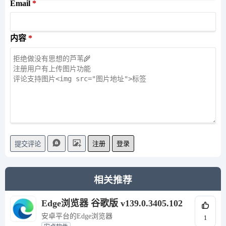
Email
内容
注册
登录
提交评论
相关推荐
Edge浏览器 谷歌版 v139.0.3405.102
安卓平台的Edge浏览器
1