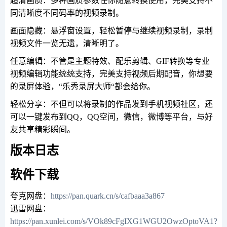
超清画质：多种画质参数任你随意转换使用，完美支持不
同清晰度不同码率的视频录制。
画面隐藏：悬浮窗设置，轻松暂停与继续视频录制，录制
视频文件一览无遗，清晰明了。
任意编辑：不管是主题特效、配乐剪辑、GIF转换等专业
视频编辑功能统统支持，完美支持视频后期配音，你想要
的录屏体验，“乐秀录屏大师“都会给你。
轻松分享：不但可以将录制的作品发到手机视频社区，还
可以一键发布到QQ，QQ空间，微信，微博等平台，与好
友共享精彩瞬间。
版本日志
软件下载
夸克网盘：
https://pan.quark.cn/s/cafbaaa3a867
迅雷网盘：
https://pan.xunlei.com/s/VOk89cFgIXG1WGU2OwzOptoVA1?