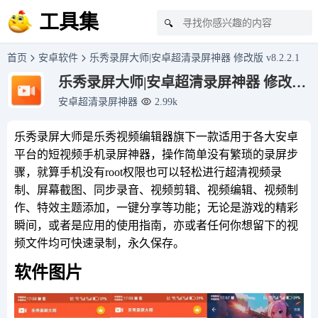
工具集
🔍
首页
安卓软件
乐秀录屏大师|安卓超清录屏神器 修改版 v8.2.2.1
乐秀录屏大师|安卓超清录屏神器 修改版
v8.2.2.1
安卓超清录屏神器
2.99k
乐秀录屏大师是乐秀视频编辑器旗下一款适用于各大安卓
平台的短视频手机录屏神器，操作简单没有繁琐的录屏步
骤，就算手机没有root权限也可以轻松进行超清视频录
制、屏幕截图、同步录音、视频剪辑、视频编辑、视频制
作、特效主题添加，一键分享等功能；无论是游戏的精彩
瞬间，或者是应用的使用指南，亦或者任何你想留下的视
频文件均可快速录制，永久保存。
软件图片