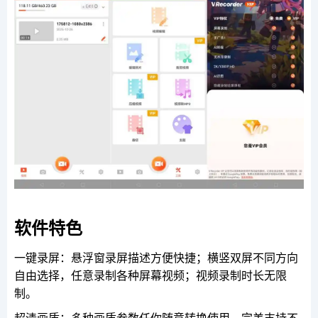
软件特色
一键录屏：悬浮窗录屏描述方便快捷；横竖双屏不同方向
自由选择，任意录制各种屏幕视频；视频录制时长无限
制。