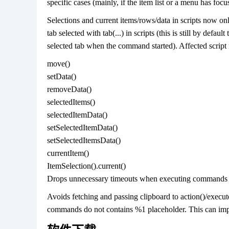
specific cases (mainly, if the item list or a menu has focu
Selections and current items/rows/data in scripts now onl
tab selected with tab(...) in scripts (this is still by default 
selected tab when the command started). Affected script 
move()
setData()
removeData()
selectedItems()
selectedItemData()
setSelectedItemData()
setSelectedItemsData()
currentItem()
ItemSelection().current()
Drops unnecessary timeouts when executing commands an
Avoids fetching and passing clipboard to action()/execute
commands do not contains %1 placeholder. This can im