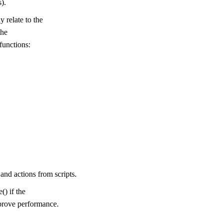
s).
y relate to the
the
functions:
d actions from scripts.
() if the
prove performance.