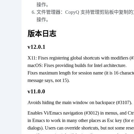
操作。
文件管理器：CopyQ 支持管理剪贴板中复
操作。
版本日志
v12.0.1
X11: Fixes registering global shortcuts with modifiers (
macOS: Fixes providing builds for Intel architecture.
Fixes maximum length for session name (it is 16 characte
message says, not 15).
v11.0.0
Avoids hiding the main window on backspace (#3107).
Enables Vi/Emacs navigation (#3012) in menus, and Ctr
in Emacs to work in many other places as Esc key (for 
dialogs). Users can override shortcuts, but not some res