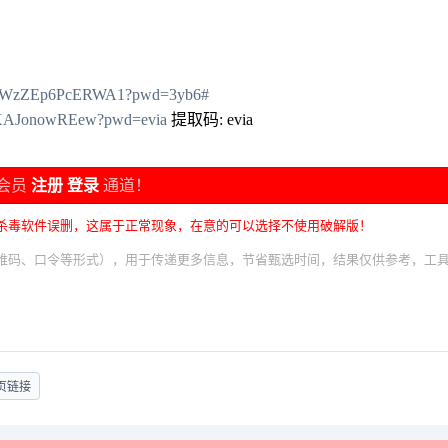
tTGSWzZEp6PcERWA1?pwd=3yb6#
0YXAJonowREew?pwd=evia
提取码: evia
会员
注册
登录
通道！
杀毒软件误删，这属于正常现象，在意的可以选择不使用破解版！
维码、口令等形式），用于传递更多信息，节省甄选时间，结果仅供参考，工
页链接