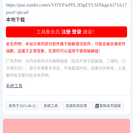
https://pan.xunlei.com/s/VOYFwPFL3DgZVLSIXkgaAl73A1?
pwd=qkcu#
本地下载
工具集会员
注册
登录
通道！
安全声明：本站分享的部分软件属于破解激活软件，可能会被杀毒软件
误删，这属于正常现象，在意的可以选择不使用破解版！
广告声明：文内含有的对外跳转链接（包括不限于超链接、二维码、口
令等形式），用于传递更多信息，节省甄选时间，结果仅供参考，工具
集所有文章均包含本声明。
系统工具
发布于
2025-08-22
系统工具
资源失效反馈
复制本页链接