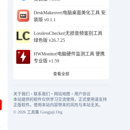
DeskMakeover|电脑桌面美化工具 安
装版 v0.1.1
LosslessChecker|无损音频鉴别工具
绿色版 v26.7.25
HWMonitor|电脑硬件监测工具 便携
专业版 v1.59
查看全部
关于我们
・
联系我们
・
网站地图
・
用户协议
本站提供的软件仅供学习交流使用，正式使用请支持
正版软件。使用本站内容带来的风险与本站无关。
© 2026
工具集
Gongjuji.Org
具