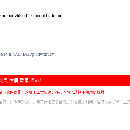
 output video file cannot be found.
yQF9eVii_w3F4A1?pwd=xnuc#
会员
注册
登录
通道！
杀毒软件误删，这属于正常现象，在意的可以选择不使用破解版！
维码、口令等形式），用于传递更多信息，节省甄选时间，结果仅供参考，工