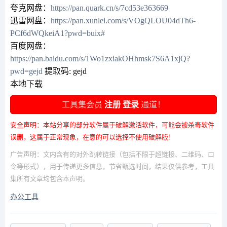
夸克网盘：
https://pan.quark.cn/s/7cd53e363669
迅雷网盘：
https://pan.xunlei.com/s/VOgQLOU04dTh6-
PCf6dWQkeiA1?pwd=buix#
百度网盘：
https://pan.baidu.com/s/1Wo1zxiakOHhmsk7S6A1xjQ?
pwd=gejd
提取码: gejd
本地下载
工具集会员
注册
登录
通道！
安全声明：本站分享的部分软件属于破解激活软件，可能会被杀毒软件
误删，这属于正常现象，在意的可以选择不使用破解版！
广告声明：文内含有的对外跳转链接（包括不限于超链接、二维码、口
令等形式），用于传递更多信息，节省甄选时间，结果仅供参考，工具
集所有文章均包含本声明。
办公工具